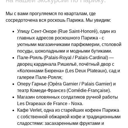
Мы с вами прогуляемся по кварталам, где
сосредоточена вся роскошь Парижа. Мы увидим:
Улицу Сент-Оноре
(Rue Saint-Honoré), один из
главных адресов роскошного Парижа - с
уютными магазинчиками парфюмерии, столовой
посуды, шоколадными и модными бутиками.
Пале-Рояль
(Palais-Royal / Palais-Cardinal) —
дворец кардинала Ришельё
, почётный двор с
«Колоннами Бюрена» (Les Deux Plateaux), сад и
галереи Пале-Рояля;
Оперу Гарнье
(Opéra Garnier / Palais Garnier) и
т
еатр Комеди-Франсез
(Comédie-Française).
Магазин оловянных солдатиков
ручной работы
Les Drapeaux de France - Noxa.
Кафе Verlet
, одна из старейших кофеен Парижа
с собственной обжаркой кофе и традиционными
сладостями: засахаренными фруктами и