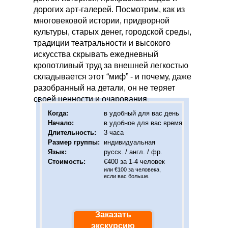
дорогих арт-галерей. Посмотрим, как из
многовековой истории, придворной
культуры, старых денег, городской среды,
традиции театральности и высокого
искусства скрывать ежедневный
кропотливый труд за внешней легкостью
складывается этот “миф” - и почему, даже
разобранный на детали, он не теряет
своей ценности и очарования.
Когда
:
в удобный для вас день
Начало:
в удобное для вас время
Длительность:
3 часа
Размер группы:
индивидуальная
Язы
к:
русск. / англ. / фр.
Стоимость:
€400 за 1-4 человек
или €100 за человека,
если вас больше.
Заказать
экскурсию