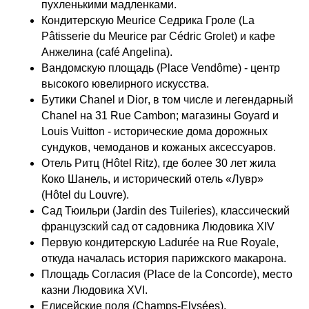
пухленькими мадленками.
Кондитерскую Meurice Седрика Гроле
(La
Pâtisserie du Meurice par Cédric Grolet) и
кафе
Анжелина
(café Angelina).
Вандомскую площадь
(Place Vendôme) - центр
высокого
ювелирного
искусства.
Бутики Chanel
и
Dior
, в том числе и легендарный
Chanel на 31 Rue Cambon
; магазины
Goyard
и
Louis Vuitton
- исторические дома дорожных
сундуков, чемоданов и кожаных аксессуаров.
Отель Ритц
(Hôtel Ritz), где более 30 лет жила
Коко Шанель
, и исторический
отель «Лувр»
(Hôtel du Louvre).
Сад Тюильри
(Jardin des Tuileries), классический
французский сад от садовника Людовика XIV
Первую кондитерскую Ladurée
на Rue Royale,
откуда началась история
парижского макарона
.
Площадь Согласия
(Place de la Concorde), место
казни Людовика XVI.
Елисейские поля (Champs-Elysées).