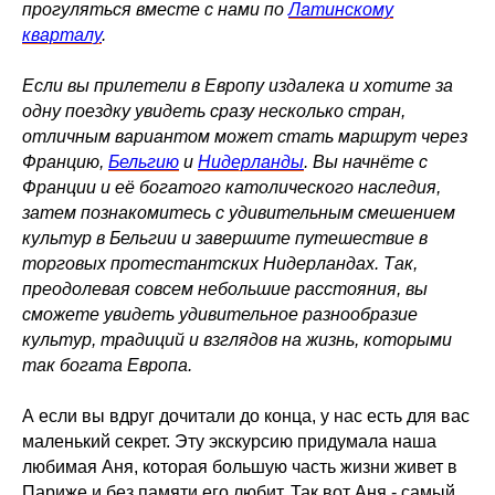
прогуляться вместе с нами по
Латинскому
кварталу
.
Если вы прилетели в Европу издалека и хотите за
одну поездку увидеть сразу несколько стран,
отличным вариантом может стать маршрут через
Францию,
Бельгию
и
Нидерланды
. Вы начнёте с
Франции и её богатого католического наследия,
затем познакомитесь с удивительным смешением
культур в Бельгии и завершите путешествие в
торговых протестантских Нидерландах. Так,
преодолевая совсем небольшие расстояния, вы
сможете увидеть удивительное разнообразие
культур, традиций и взглядов на жизнь, которыми
так богата Европа.
А если вы вдруг дочитали до конца, у нас есть для вас
маленький секрет. Эту экскурсию придумала наша
любимая Аня, которая большую часть жизни живет в
Париже и без памяти его любит. Так вот Аня - самый