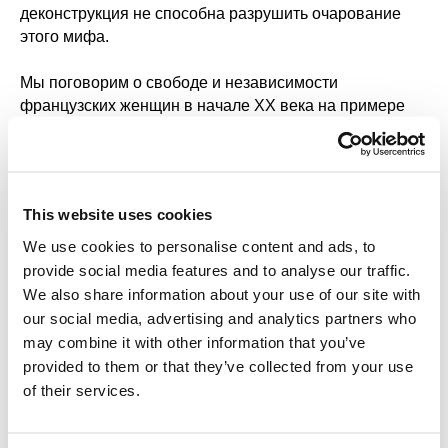
деконструкция не способна разрушить очарование
этого мифа.
Мы поговорим о
свободе и независимости
французских женщин
в начале ХХ века на примере
Коко Шанель
и
Колетт
.
Узнаем,
как кофе и кофейни способствовали
революции
. А заодно и о том, как французы готовили
This website uses cookies
кофе раньше и как делают это сегодня. А что такое
кофейник-эгоист?
We use cookies to personalise content and ads, to
provide social media features and to analyse our traffic.
А зачем префект Парижа устроил
масштабную
We also share information about your use of our site with
реновацию города в XIX век
е и что из этого
our social media, advertising and analytics partners who
получилось? Поговорим и об этом. И еще о
may combine it with other information that you’ve
множестве увлекательных вещей.
provided to them or that they’ve collected from your use
of their services.
А поскольку экскурсия у нас индивидуальная,
рассказывать мы будем именно о тех аспектах,